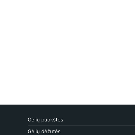
Gėlių puokštės
Gėlių dėžutės