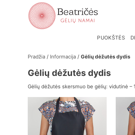
Skip
to
content
PUOKŠTĖS
D
Pradžia
/
Informacija
/
Gėlių dėžutės dydis
Gėlių dėžutės dydis
Gėlių dėžutės skersmuo be gėlių: vidutinė – 