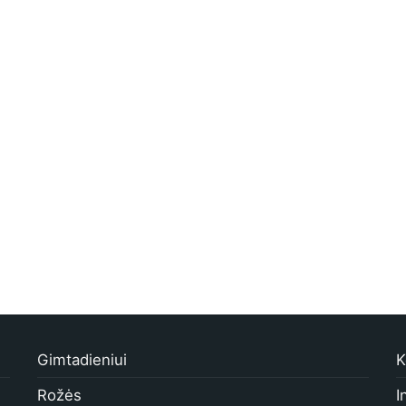
Gimtadieniui
K
Rožės
I