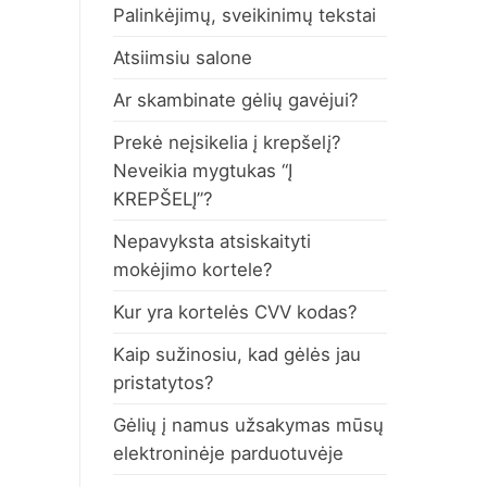
Palinkėjimų, sveikinimų tekstai
Atsiimsiu salone
Ar skambinate gėlių gavėjui?
Prekė neįsikelia į krepšelį?
Neveikia mygtukas “Į
KREPŠELĮ”?
Nepavyksta atsiskaityti
mokėjimo kortele?
Kur yra kortelės CVV kodas?
Kaip sužinosiu, kad gėlės jau
pristatytos?
Gėlių į namus užsakymas mūsų
elektroninėje parduotuvėje