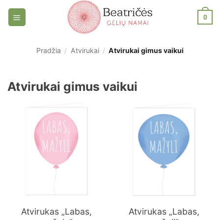
Skip
0
to
content
Pradžia
/
Atvirukai
/
Atvirukai gimus vaikui
Atvirukai gimus vaikui
Atvirukas „Labas,
Atvirukas „Labas,