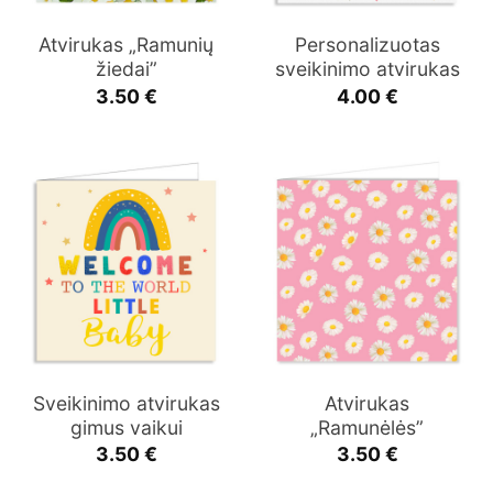
Atvirukas „Ramunių
Personalizuotas
žiedai”
sveikinimo atvirukas
3.50
€
4.00
€
Sveikinimo atvirukas
Atvirukas
gimus vaikui
„Ramunėlės”
3.50
€
3.50
€