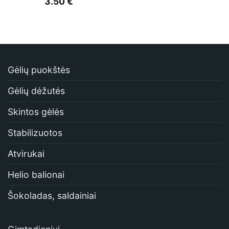
3.50
€
Gėlių puokštės
Gėlių dėžutės
Skintos gėlės
Stabilizuotos
Atvirukai
Helio balionai
Šokoladas, saldainiai