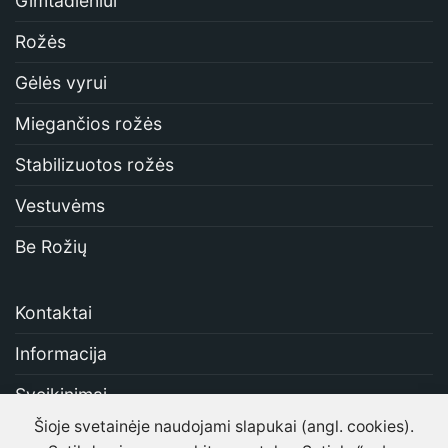
Gimtadieniui
Rožės
Gėlės vyrui
Miegančios rožės
Stabilizuotos rožės
Vestuvėms
Be Rožių
Kontaktai
Informacija
Sveikinimai
Šioje svetainėje naudojami slapukai (angl. cookies).
Apie mus