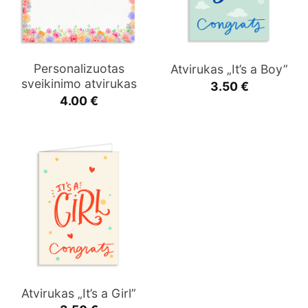
Personalizuotas
Atvirukas „It’s a Boy”
sveikinimo atvirukas
3.50
€
4.00
€
Atvirukas „It’s a Girl”