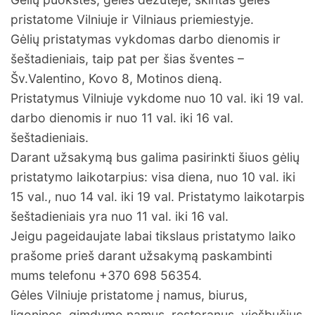
pristatome Vilniuje ir Vilniaus priemiestyje.
Gėlių pristatymas vykdomas darbo dienomis ir
šeštadieniais, taip pat per šias šventes –
Šv.Valentino, Kovo 8, Motinos dieną.
Pristatymus Vilniuje vykdome nuo 10 val. iki 19 val.
darbo dienomis ir nuo 11 val. iki 16 val.
šeštadieniais.
Darant užsakymą bus galima pasirinkti šiuos gėlių
pristatymo laikotarpius: visa diena, nuo 10 val. iki
15 val., nuo 14 val. iki 19 val. Pristatymo laikotarpis
šeštadieniais yra nuo 11 val. iki 16 val.
Jeigu pageidaujate labai tikslaus pristatymo laiko
prašome prieš darant užsakymą paskambinti
mums telefonu +370 698 56354.
Gėles Vilniuje pristatome į namus, biurus,
ligonines, gimdymo namus, restoranus, viešbučius