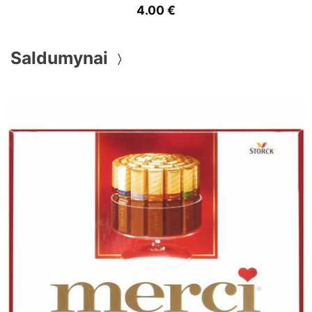
4.00
€
Saldumynai
〉