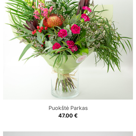
Puokštė Parkas
47.00
€