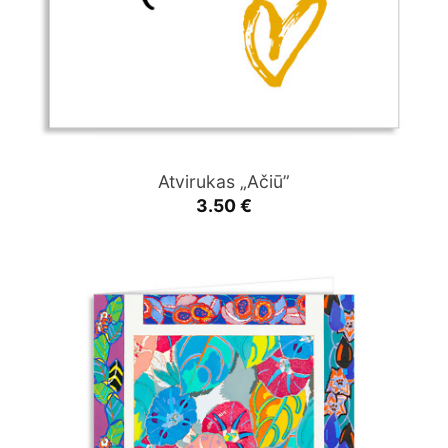
Atvirukas „Ačiū”
3.50
€