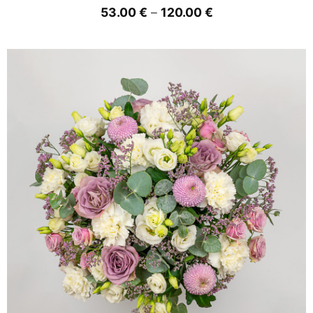
Price
53.00
€
–
120.00
€
range:
53.00 €
through
120.00 €