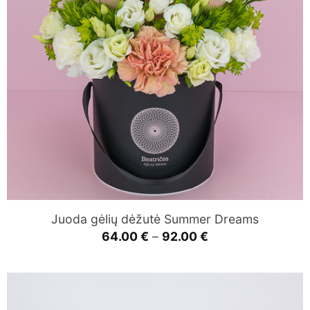
Juoda gėlių dėžutė Summer Dreams
Price
64.00
€
–
92.00
€
range:
64.00 €
through
92.00 €