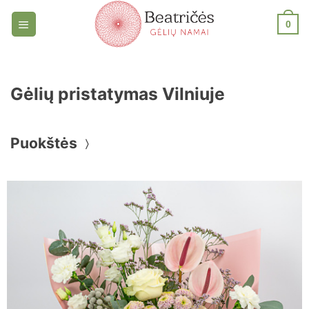
Skip
0
to
content
Gėlių pristatymas Vilniuje
Puokštės
〉