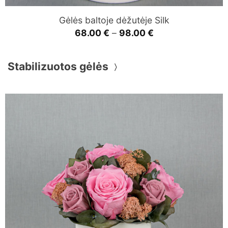
Gėlės baltoje dėžutėje Silk
Price
68.00
€
–
98.00
€
range:
68.00 €
through
Stabilizuotos gėlės
98.00 €
〉