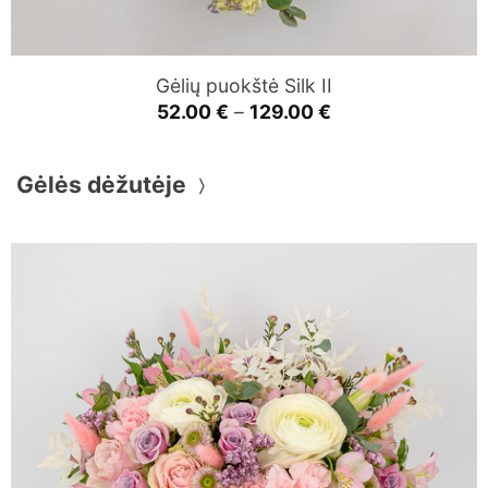
Gėlių puokštė Silk II
Price
52.00
€
–
129.00
€
range:
52.00 €
through
Gėlės dėžutėje
129.00 €
〉