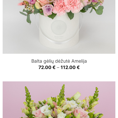
Balta gėlių dėžutė Amelija
Price
72.00
€
–
112.00
€
range:
72.00 €
through
112.00 €