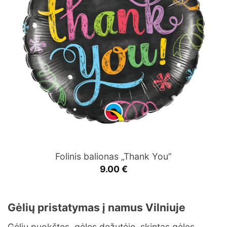
Folinis balionas „Thank You”
9.00
€
Gėlių pristatymas į namus Vilniuje
Gėlių puokštes, gėles dežutėje, skintas gėles