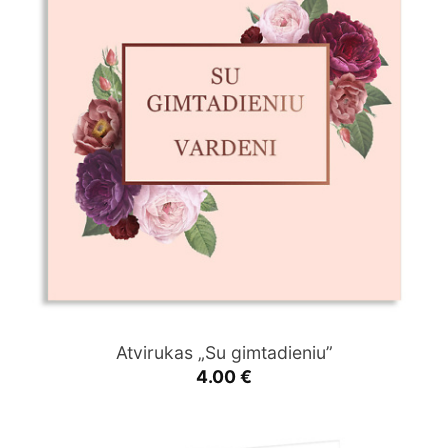
Atvirukas „Su gimtadieniu”
4.00
€