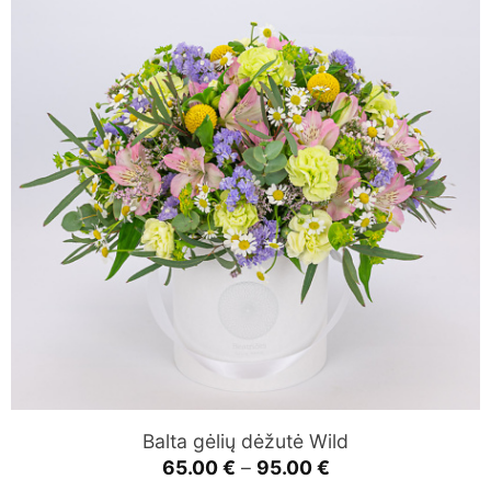
Balta gėlių dėžutė Wild
Price
65.00
€
–
95.00
€
range: