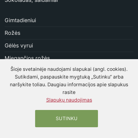
Gimtadieniui
Rožės
Gėlės vyrui
Miegančios rožės
Šioje svetainėje naudojami slapukai (angl. cookies).
Stabilizuotos rožės
Sutikdami, paspauskite mygtuką „Sutinku“ arba
Vestuvėms
naršykite toliau. Daugiau informacijos apie slapukus
rasite
Be Rožių
Slapukų naudojimas
Kontaktai
SUTINKU
Informacija