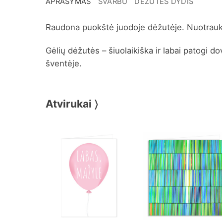
APRAŠYMAS
SVARBU
DĖŽUTĖS DYDIS
Raudona puokštė juodoje dėžutėje. Nuotrauk
Gėlių dėžutės – šiuolaikiška ir labai patogi d
šventėje.
Atvirukai 〉