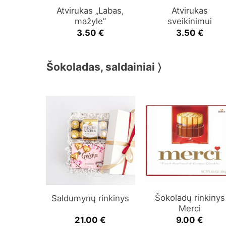
Atvirukas „Labas,
Atvirukas
mažyle”
sveikinimui
3.50
€
3.50
€
Šokoladas, saldainiai 〉
Šokoladų rinkinys
Saldumynų rinkinys
Merci
21.00
€
9.00
€