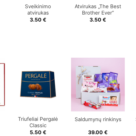
Sveikinimo
Atvirukas „The Best
atvirukas
Brother Ever”
3.50
€
3.50
€
Triufeliai Pergalė
Saldumynų rinkinys
Classic
5.50
€
39.00
€