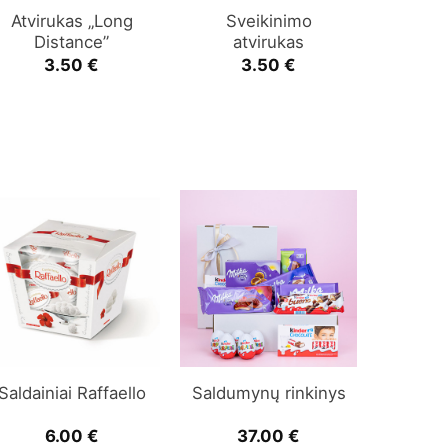
Atvirukas „Long
Sveikinimo
Distance”
atvirukas
3.50
€
3.50
€
Saldainiai Raffaello
Saldumynų rinkinys
6.00
€
37.00
€