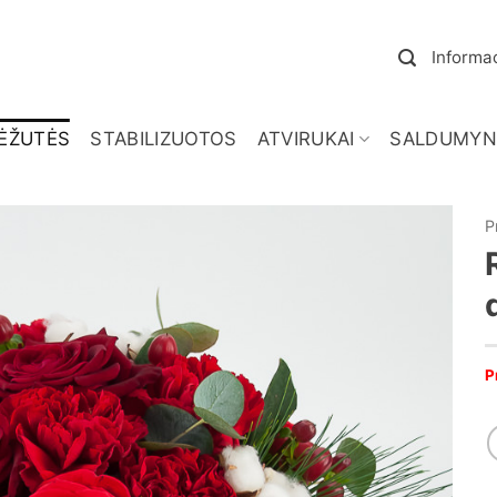
Informac
ĖŽUTĖS
STABILIZUOTOS
ATVIRUKAI
SALDUMYN
P
P