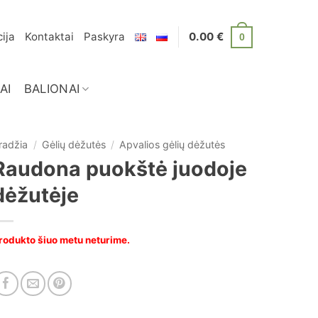
ija
Kontaktai
Paskyra
0.00
€
0
AI
BALIONAI
radžia
/
Gėlių dėžutės
/
Apvalios gėlių dėžutės
Raudona puokštė juodoje
dėžutėje
rodukto šiuo metu neturime.