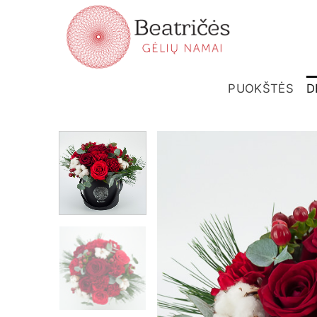
Skip
to
content
PUOKŠTĖS
D