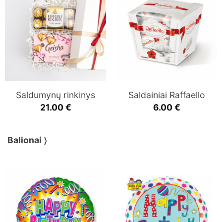
Saldumynų rinkinys
Saldainiai Raffaello
21.00
€
6.00
€
Balionai 〉