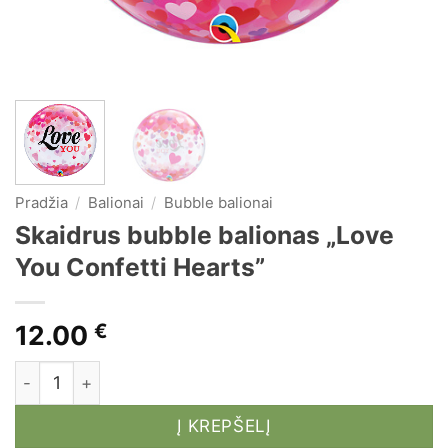
Pradžia
/
Balionai
/
Bubble balionai
Skaidrus bubble balionas „Love
You Confetti Hearts”
12.00
€
produkto kiekis: Skaidrus bubble balionas "Love You
Į KREPŠELĮ