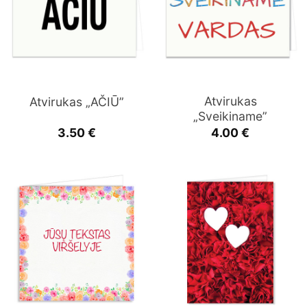
Atvirukas
Atvirukas „AČIŪ”
„Sveikiname”
3.50
€
4.00
€