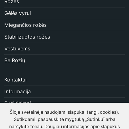
Rožės
Gėlės vyrui
Miegančios rožės
Stabilizuotos rožės
Vestuvėms
Be Rožių
Kontaktai
Informacija
Sveikinimai
Šioje svetainėje naudojami slapukai (angl. cookies).
Apie mus
Sutikdami, paspauskite mygtuką „Sutinku“ arba
Gėlių pristatymas Vilniuje
naršykite toliau. Daugiau informacijos apie slapukus