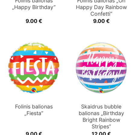
Folinis balionas
Folinis balionas „Oh
„Happy Birthday”
Happy Day Rainbow
Confetti”
9.00
€
9.00
€
Folinis balionas
Skaidrus bubble
„Fiesta”
balionas „Birthday
Bright Rainbow
Stripes”
9.00
€
12.00
€