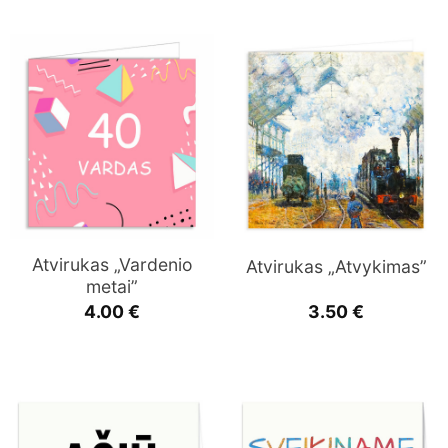
Atvirukas „Vardenio
Atvirukas „Atvykimas”
metai”
4.00
€
3.50
€