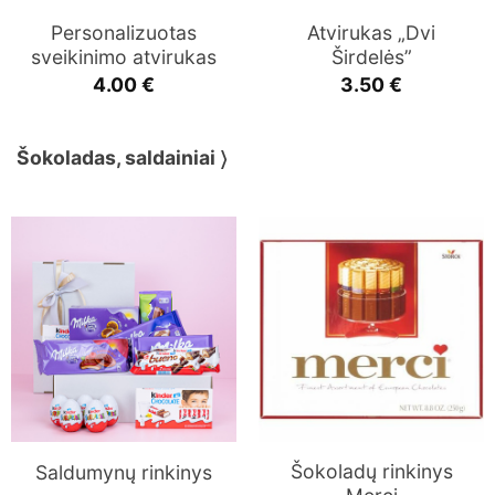
Personalizuotas
Atvirukas „Dvi
sveikinimo atvirukas
Širdelės”
4.00
€
3.50
€
Šokoladas, saldainiai 〉
Šokoladų rinkinys
Saldumynų rinkinys