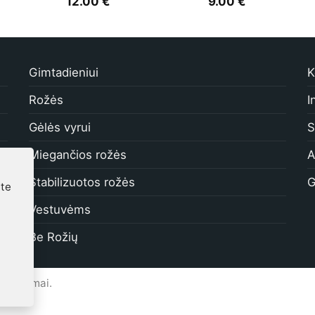
12.00
€
9.00
€
Gimtadieniui
K
Rožės
I
Gėlės vyrui
S
Miegančios rožės
A
Stabilizuotos rožės
G
ite
Vestuvėms
Be Rožių
 užsakymai.