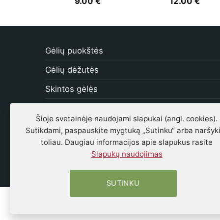
9.00
€
12.00
€
Gėlių puokštės
Gėlių dėžutės
Skintos gėlės
Stabilizuotos
Šioje svetainėje naudojami slapukai (angl. cookies).
Atvirukai
Sutikdami, paspauskite mygtuką „Sutinku“ arba naršyk
toliau. Daugiau informacijos apie slapukus rasite
Helio balionai
Slapukų naudojimas
Šokoladas, saldainiai
SUTINKU
Gėlių pristatymas Vilniuje. Individualūs puokščių