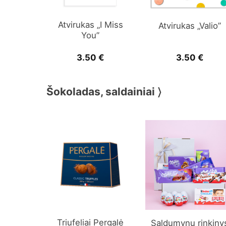
Atvirukas „I Miss
Atvirukas „Valio”
You”
3.50
€
3.50
€
Šokoladas, saldainiai 〉
Triufeliai Pergalė
Saldumynų rinkiny