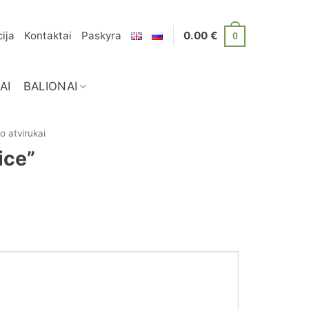
ija
Kontaktai
Paskyra
0.00
€
0
AI
BALIONAI
o atvirukai
ice”