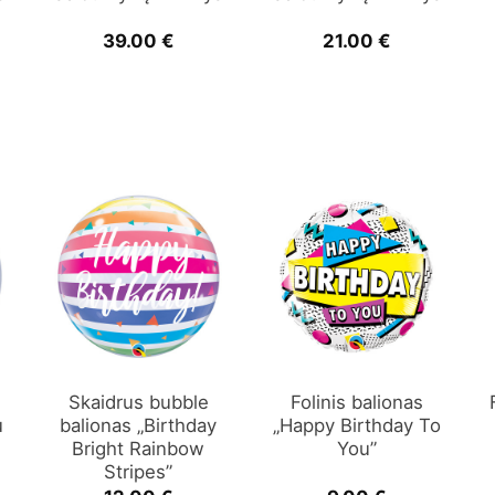
39.00
€
21.00
€
Skaidrus bubble
Folinis balionas
u
balionas „Birthday
„Happy Birthday To
Bright Rainbow
You”
Stripes”