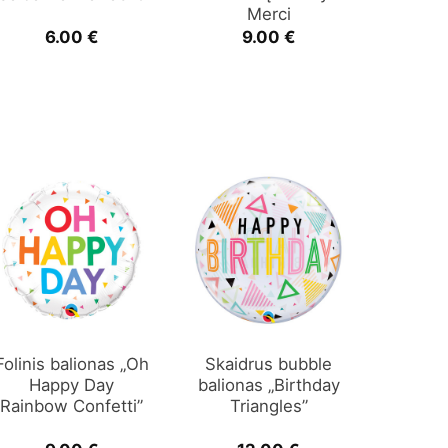
Merci
6.00
€
9.00
€
Folinis balionas „Oh
Skaidrus bubble
Happy Day
balionas „Birthday
Rainbow Confetti”
Triangles”