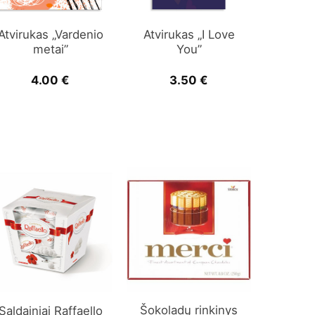
Atvirukas „Vardenio
Atvirukas „I Love
metai”
You”
4.00
€
3.50
€
Šokoladų rinkinys
Saldainiai Raffaello