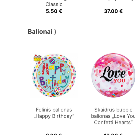
Classic
5.50
€
37.00
€
Balionai 〉
Folinis balionas
Skaidrus bubble
„Happy Birthday”
balionas „Love Yo
Confetti Hearts”