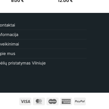
9.00
€
12.00
€
ontaktai
nformacija
veikinimai
pie mus
ėlių pristatymas Vilniuje
Visa
MasterCard
Maestro
American
PayPal
Express