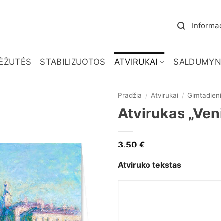
Informac
ĖŽUTĖS
STABILIZUOTOS
ATVIRUKAI
SALDUMYN
Pradžia
/
Atvirukai
/
Gimtadieni
Atvirukas „Ven
3.50
€
Atviruko tekstas