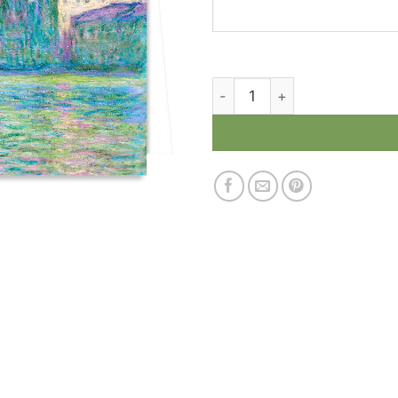
produkto kiekis: Atvirukas