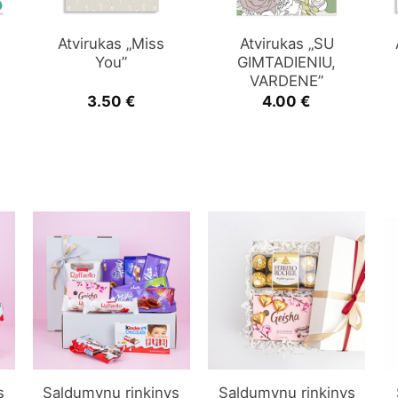
Atvirukas „Miss
Atvirukas „SU
You”
GIMTADIENIU,
VARDENE”
3.50
€
4.00
€
s
Saldumynų rinkinys
Saldumynų rinkinys