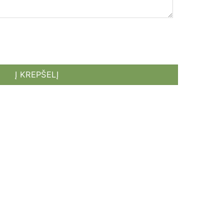
 "Venice"
Į KREPŠELĮ