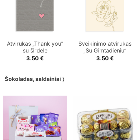
Atvirukas „Thank you”
Sveikinimo atvirukas
su širdele
„Su Gimtadieniu”
3.50
€
3.50
€
Šokoladas, saldainiai 〉