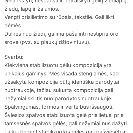
Nelankstyti, nespausti ir netraiškyti gėlių žiedlapių,
žiedų, lapų ir žalumos.
Vengti prisilietimo su rūbais, tekstile. Gali likti
dėmės.
Dulkes nuo žiedų galima pašalinti nestipria oro
srove (pvz. su plaukų džiovintuvu).
Svarbu:
Kiekviena stabilizuotų gėlių kompozicija yra
unikalus gaminys. Mes visada stengiamės, kad
užsakyta kompozicija būtų identiška parodytai
nuotraukoje, tačiau sukurta kompozicija gali
nežymiai skirtis nuo parodytos nuotraukoje.
Spalvingumas, formos ir vertė bus išsaugoti.
Šviesios spalvos stabilizuota gėlė prisilietusi prie
tamsesnės spalvos gėlės, gali nežymiai nusidažyti.
Laikui bėgant stabilizuotos gėlės gali pašviesėti ar