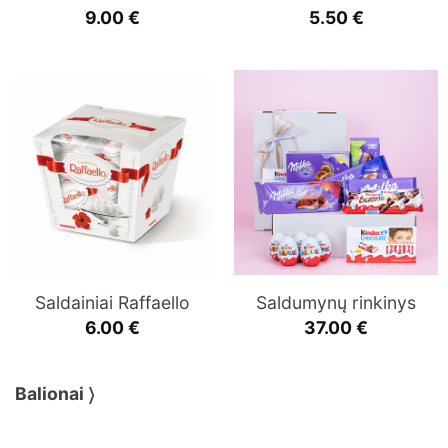
9.00
€
5.50
€
Saldainiai Raffaello
Saldumynų rinkinys
6.00
€
37.00
€
Balionai 〉