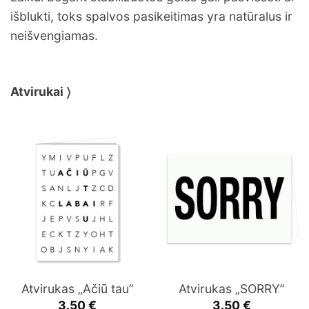
išblukti, toks spalvos pasikeitimas yra natūralus ir
neišvengiamas.
Atvirukai 〉
Atvirukas „Ačiū tau”
Atvirukas „SORRY”
3.50
€
3.50
€