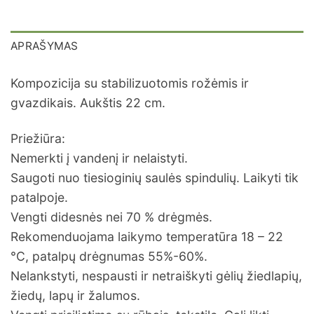
APRAŠYMAS
Kompozicija su stabilizuotomis rožėmis ir
gvazdikais. Aukštis 22 cm.
Priežiūra:
Nemerkti į vandenį ir nelaistyti.
Saugoti nuo tiesioginių saulės spindulių. Laikyti tik
patalpoje.
Vengti didesnės nei 70 % drėgmės.
Rekomenduojama laikymo temperatūra 18 – 22
°C, patalpų drėgnumas 55%-60%.
Nelankstyti, nespausti ir netraiškyti gėlių žiedlapių,
žiedų, lapų ir žalumos.