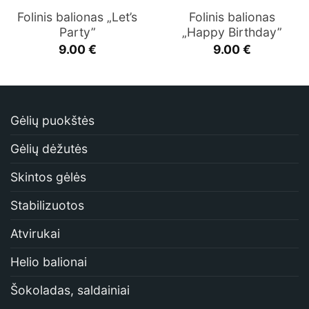
Folinis balionas „Let’s
Folinis balionas
Party”
„Happy Birthday”
9.00
€
9.00
€
Gėlių puokštės
Gėlių dėžutės
Skintos gėlės
Stabilizuotos
Atvirukai
Helio balionai
Šokoladas, saldainiai