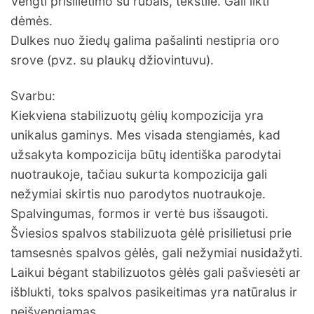
Vengti prisilietimo su rūbais, tekstile. Gali likti
dėmės.
Dulkes nuo žiedų galima pašalinti nestipria oro
srove (pvz. su plaukų džiovintuvu).
Svarbu:
Kiekviena stabilizuotų gėlių kompozicija yra
unikalus gaminys. Mes visada stengiamės, kad
užsakyta kompozicija būtų identiška parodytai
nuotraukoje, tačiau sukurta kompozicija gali
nežymiai skirtis nuo parodytos nuotraukoje.
Spalvingumas, formos ir vertė bus išsaugoti.
Šviesios spalvos stabilizuota gėlė prisilietusi prie
tamsesnės spalvos gėlės, gali nežymiai nusidažyti.
Laikui bėgant stabilizuotos gėlės gali pašviesėti ar
išblukti, toks spalvos pasikeitimas yra natūralus ir
neišvengiamas.