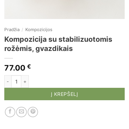
Pradžia
/
Kompozicijos
Kompozicija su stabilizuotomis
rožėmis, gvazdikais
77.00
€
produkto kiekis: Kompozicija su stabilizuotomis rož
Į KREPŠELĮ