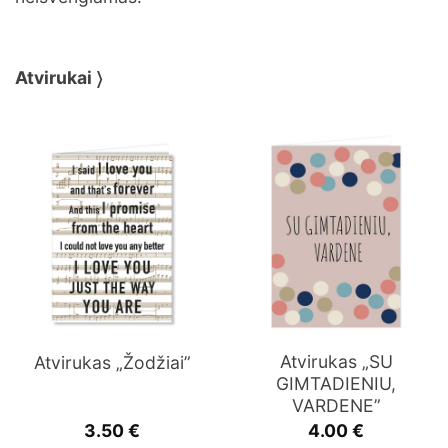
Atvirukai 〉
Atvirukas „SU
Atvirukas „Žodžiai”
GIMTADIENIU,
VARDENE”
3.50
€
4.00
€