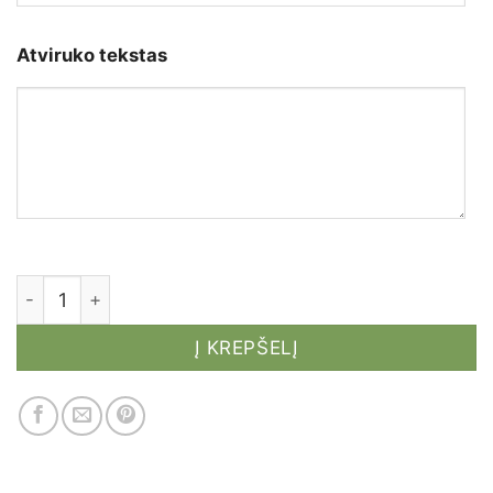
Atviruko tekstas
produkto kiekis: Atvirukas "Auksinis balionas"
Į KREPŠELĮ