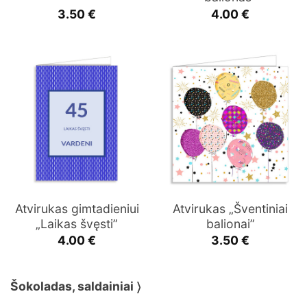
3.50
€
4.00
€
Atvirukas gimtadieniui
Atvirukas „Šventiniai
„Laikas švęsti”
balionai”
4.00
€
3.50
€
Šokoladas, saldainiai 〉