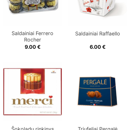
Saldainiai Ferrero
Saldainiai Raffaello
Rocher
9.00
€
6.00
€
Šokoladų rinkinys
Triufeliai Pergalė