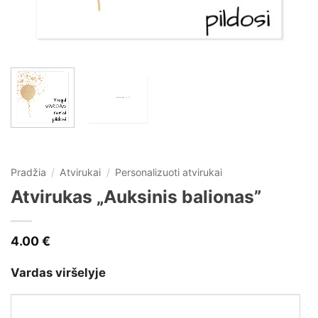
Pradžia
/
Atvirukai
/
Personalizuoti atvirukai
Atvirukas „Auksinis balionas”
4.00
€
Vardas viršelyje