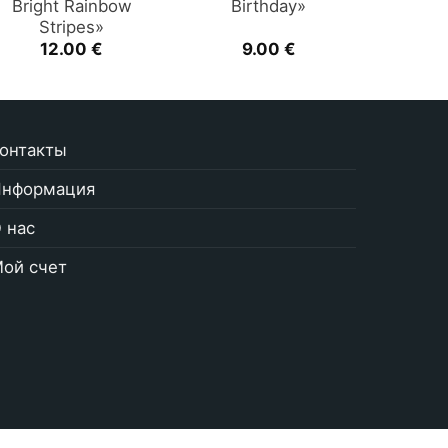
Bright Rainbow
Birthday»
Stripes»
12.00
€
9.00
€
онтакты
нформация
 нас
ой счет