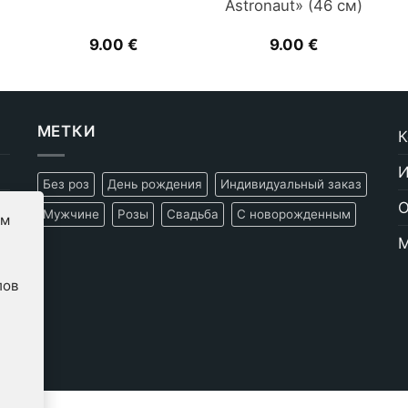
Astronaut» (46 см)
9.00
€
9.00
€
МЕТКИ
К
И
Без роз
День рождения
Индивидуальный заказ
О
Мужчине
Розы
Свадьба
С новорожденным
ам
М
лов