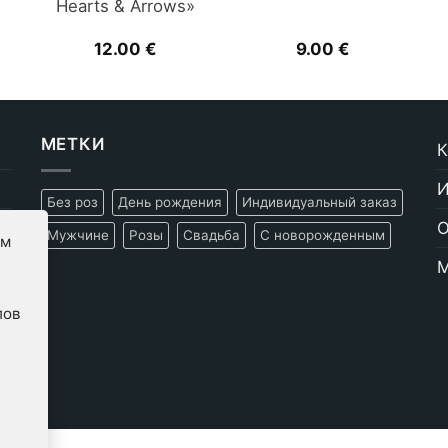
Hearts & Arrows»
12.00
€
9.00
€
МЕТКИ
К
И
Без роз
День рождения
Индивидуальный заказ
О
Мужчине
Розы
Свадьба
С новорожденным
ам
М
лов