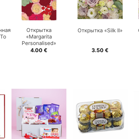
нная
Открытка
Открытка «Silk II»
 To
«Margarita
Personalised»
4.00
€
3.50
€