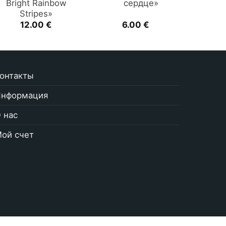
Bright Rainbow
сердце»
Stripes»
12.00
€
6.00
€
онтакты
нформация
 нас
ой счет