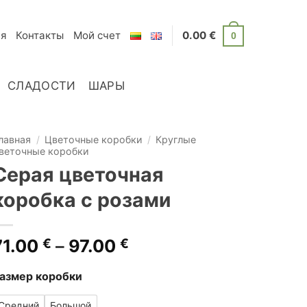
я
Контакты
Мой счет
0.00
€
0
СЛАДОСТИ
ШАРЫ
лавная
/
Цветочные коробки
/
Круглые
веточные коробки
Серая цветочная
коробка с розами
Диапазон
71.00
€
–
97.00
€
цен:
71.00 €
азмер коробки
–
Средний
Большой